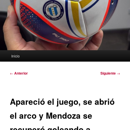
Menú
Inicio
principal
Navegación
←
Anterior
Siguiente
→
de
entradas
Apareció el juego, se abrió
el arco y Mendoza se
recuperó goleando a