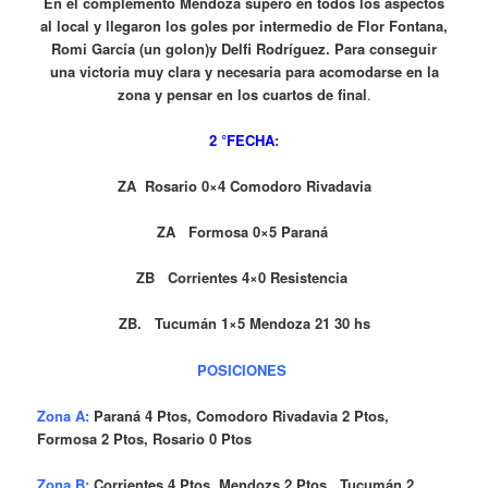
En el complemento Mendoza superó en todos los aspectos
al local y llegaron los goles por intermedio de Flor Fontana,
Romi García (un golon)y Delfi Rodríguez. Para conseguir
una victoria muy clara y necesaria para acomodarse en la
zona y pensar en los cuartos de final
.
2 °FECHA
:
ZA Rosario 0×4 Comodoro Rivadavia
ZA Formosa 0×5 Paraná
ZB Corrientes 4×0 Resistencia
ZB. Tucumán 1×5 Mendoza 21 30 hs
POSICIONES
Zona A:
Paraná 4 Ptos, Comodoro Rivadavia 2 Ptos,
Formosa 2 Ptos, Rosario 0 Ptos
Zona B:
Corrientes 4 Ptos, Mendozs 2 Ptos , Tucumán 2