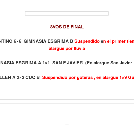
8VOS DE FINAL
TINO 6×6 GIMNASIA ESGRIMA B
Suspendido
e
n el primer ti
alargue por lluvia
NASIA ESGRIMA A 1×1 SAN F JAVIER (En alargue San Javier 
LEN A 2×2 CUC B
Suspendido por goteras , en alargue 1×9 G