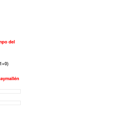
empo del
1×0)
uaymallén