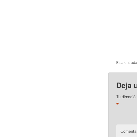
Esta entrad
Deja 
Tu direcció
*
Comentar