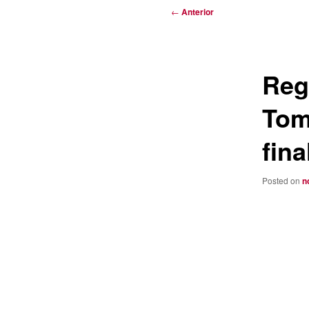
Navegación
←
Anterior
de
entradas
Reg
Tom
fina
Posted on
n