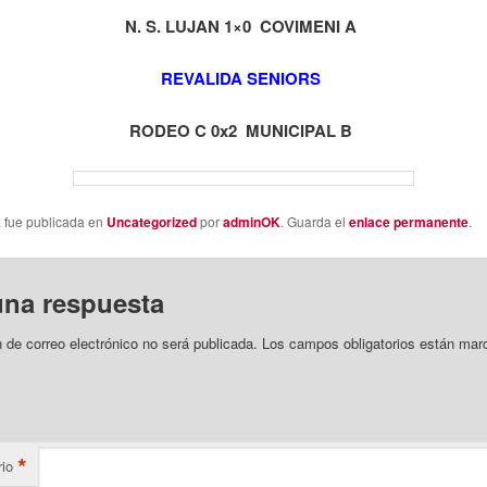
N. S. LUJAN 1×0 COVIMENI A
REVALIDA SENIORS
RODEO C 0x2 MUNICIPAL B
a fue publicada en
Uncategorized
por
adminOK
. Guarda el
enlace permanente
.
una respuesta
n de correo electrónico no será publicada.
Los campos obligatorios están mar
*
io