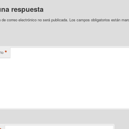
una respuesta
n de correo electrónico no será publicada.
Los campos obligatorios están mar
*
io