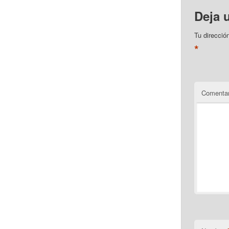
Deja 
Tu direcció
*
Comentar