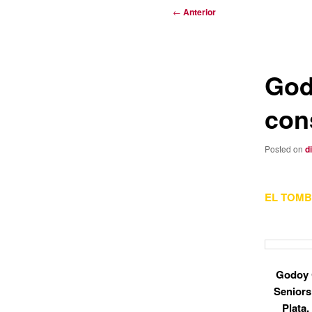
Navegación
←
Anterior
de
entradas
God
con
Posted on
d
EL TOMB
Godoy 
Seniors
Plata.