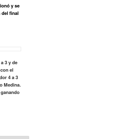
cionó y se
del final
 a 3 y de
 con el
dor 4 a 3
ro Medina.
n ganando