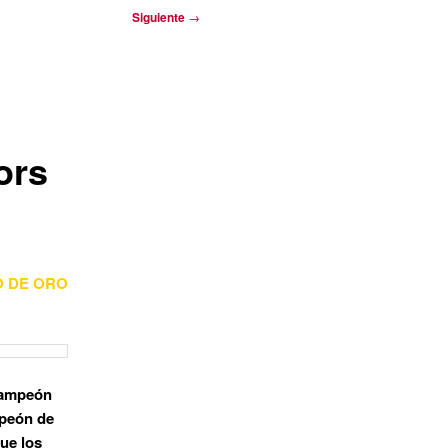
Siguiente
→
ors
O DE ORO
campeón
mpeón de
que los