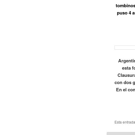
tombinos 
puso 4 a
Argentin
esta f
Clausura
con dos g
En el co
Esta entrad