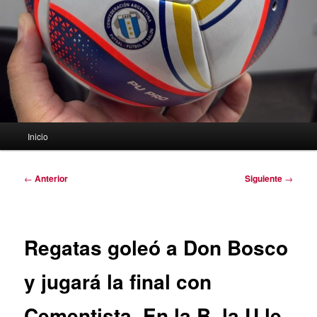
Menú
Inicio
principal
Navegación
←
Anterior
Siguiente
→
de
entradas
Regatas goleó a Don Bosco
y jugará la final con
Cementista. En la B, la U le