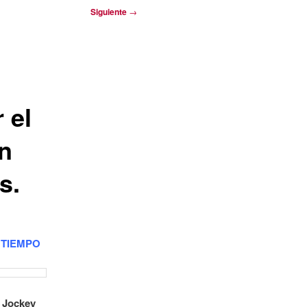
Siguiente
→
 el
in
s.
 TIEMPO
s Jockey