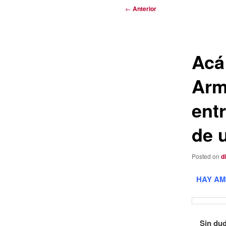
Navegación
←
Anterior
de
entradas
Acá
Arm
ent
de 
Posted on
d
HAY AM
Sin dud