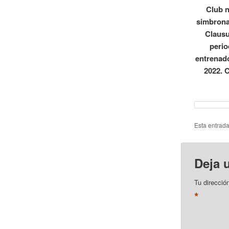
Club n
simbronaz
Clausu
perio
entrenado
2022. 
Esta entrad
Deja 
Tu direcció
*