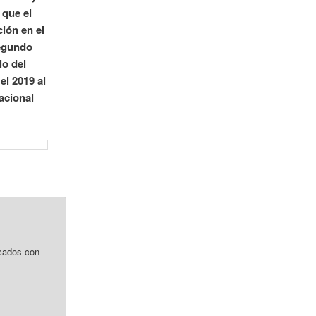
 que el
ción en el
segundo
lo del
el 2019 al
acional
cados con