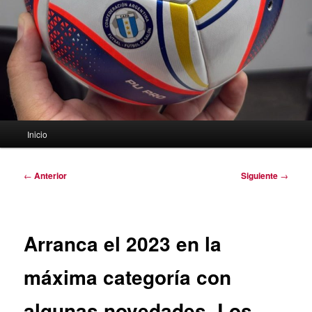
Menú
Inicio
principal
Navegación
←
Anterior
Siguiente
→
de
entradas
Arranca el 2023 en la
máxima categoría con
algunas novedades. Los