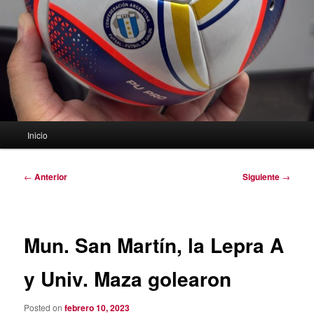
Menú
Inicio
principal
Navegación
←
Anterior
Siguiente
→
de
entradas
Mun. San Martín, la Lepra A
y Univ. Maza golearon
Posted on
febrero 10, 2023