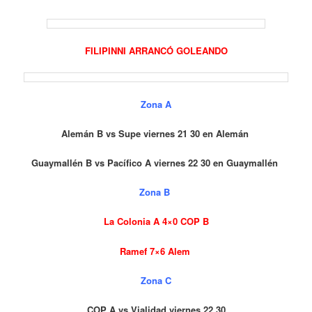
FILIPINNI ARRANCÓ GOLEANDO
Zona A
Alemán B vs Supe viernes 21 30 en Alemán
Guaymallén B vs Pacífico A viernes 22 30 en Guaymallén
Zona B
La Colonia A 4×0 COP B
Ramef 7×6 Alem
Zona C
COP A vs Vialidad viernes 22 30