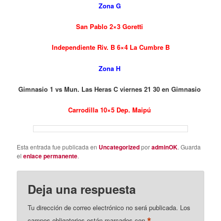
Zona G
San Pablo 2×3 Goretti
Independiente Riv. B 6×4 La Cumbre B
Zona H
Gimnasio 1 vs Mun. Las Heras C viernes 21 30 en Gimnasio
Carrodilla 10×5 Dep. Maipú
Esta entrada fue publicada en
Uncategorized
por
adminOK
. Guarda
el
enlace permanente
.
Deja una respuesta
Tu dirección de correo electrónico no será publicada.
Los
campos obligatorios están marcados con