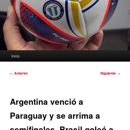
Menú
Inicio
principal
Navegación
←
Anterior
Siguiente
→
de
entradas
Argentina venció a
Paraguay y se arrima a
semifinales. Brasil goleó a