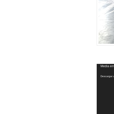
Reproduct
Media err
de
Descargar 
vídeo