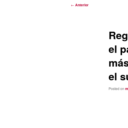
Navegación
←
Anterior
de
entradas
Reg
el p
más
el s
Posted on
m