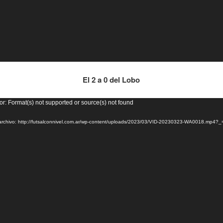
El 2 a 0 del Lobo
or
or: Format(s) not supported or source(s) not found
archivo: http://futsalconnivel.com.ar/wp-content/uploads/2023/03/VID-20230323-WA0018.mp4?_