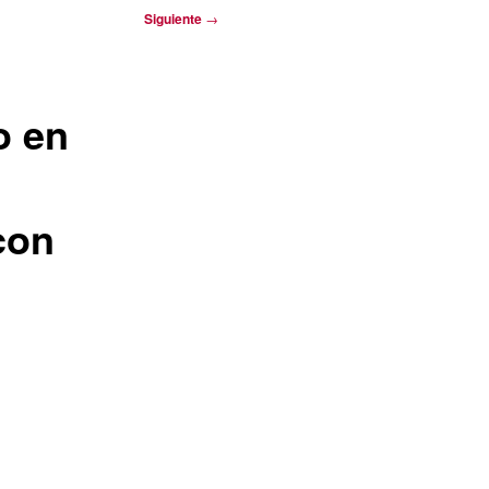
Siguiente
→
o en
con