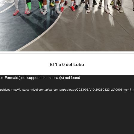
El 1 a 0 del Lobo
or
or: Format(s) not supported or source(s) not found
archivo: http://futsalconnivel.com.ar/wp-content/uploads/2023/03/VID-20230323-WA0008.mp4?_