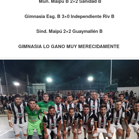
Mun. Maipú B 2×2 Sanidad B
Gimnasia Esg. B 3×0 Independiente Riv B
Sind. Maipú 2×2 Guaymallén B
GIMNASIA LO GANO MUY MERECIDAMENTE