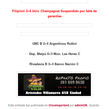
Filipinni 3×6 Univ. Champagnat Suspendido por falta de
garantías
UNC B 2×4 Argentinos Ruttini
Dep. Maipú 6×3 Mun. Las Heras C
Rivadavia B 3×4 Banco Nación C
Esta entrada fue publicada en
Uncategorized
por
adminOK
. Guarda