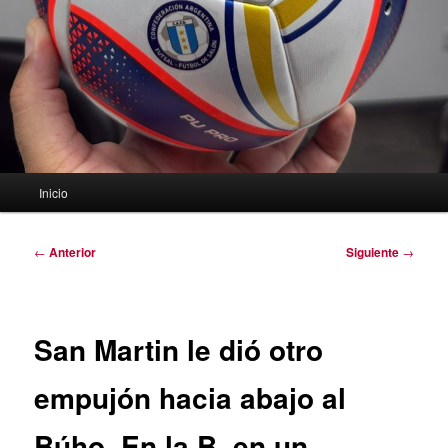
Menú
Inicio
principal
Navegación
←
Anterior
Siguiente
→
de
entradas
San Martin le dió otro
empujón hacia abajo al
Búho. En la B, en un