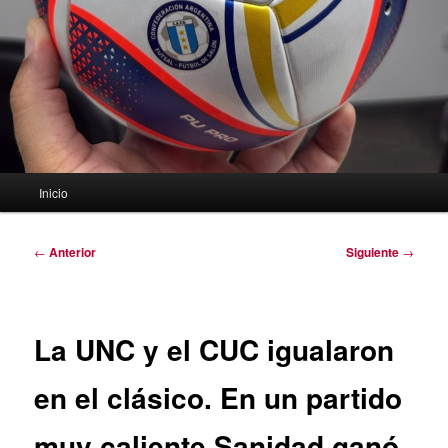
Menú
Inicio
principal
Navegación
←
Anterior
Siguiente
→
de
entradas
La UNC y el CUC igualaron
en el clásico. En un partido
muy caliente Sanidad ganó