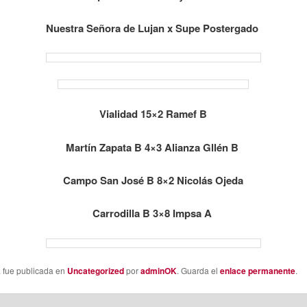
Nuestra Señora de Lujan x Supe Postergado
Vialidad 15×2 Ramef B
Martín Zapata B 4×3 Alianza Gllén B
Campo San José B 8×2 Nicolás Ojeda
Carrodilla B 3×8 Impsa A
a fue publicada en
Uncategorized
por
adminOK
. Guarda el
enlace permanente
.