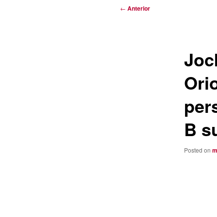
Navegación
←
Anterior
de
entradas
Joc
Ori
per
B s
Posted on
m