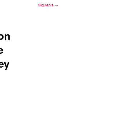
Siguiente
→
Don
e
ey