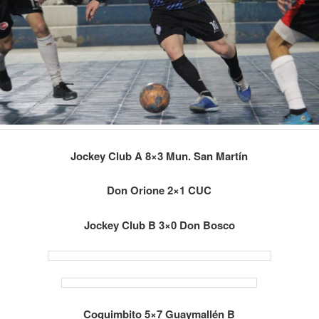
Jockey Club A 8×3 Mun. San Martín
Don Orione 2×1 CUC
Jockey Club B 3×0 Don Bosco
Coquimbito 5×7 Guaymallén B