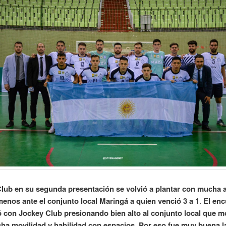
lub en su segunda presentación se volvió a plantar con mucha 
enos ante el conjunto local Maringá a quien venció 3 a 1
.
El enc
ó con Jockey Club presionando bien alto al conjunto local que m
ha movilidad y habilidad con espacios
.
Por eso fue muy buena l