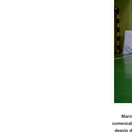
Marin
comenzab
desvío d