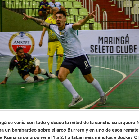
gá se venía con todo y desde la mitad de la cancha su arquero 
a un bombardeo sobre el arco Burrero y en uno de esos remate
e Kumana para poner el 1 a 2. Faltaban seis minutos y Jockey C