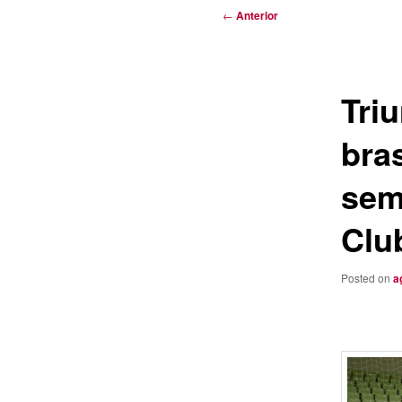
Navegación
←
Anterior
de
entradas
Triu
bra
sem
Clu
Posted on
a