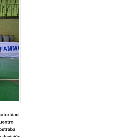
autoridad
uentro
ostraba
a decisión