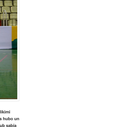
Nikimi
s hubo un
lub sabía