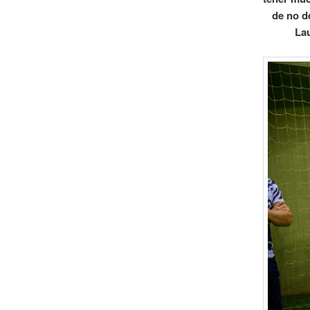
de no d
Lau