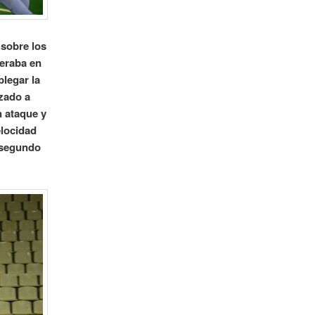
 sobre los
peraba en
plegar la
azado a
n ataque y
elocidad
l segundo