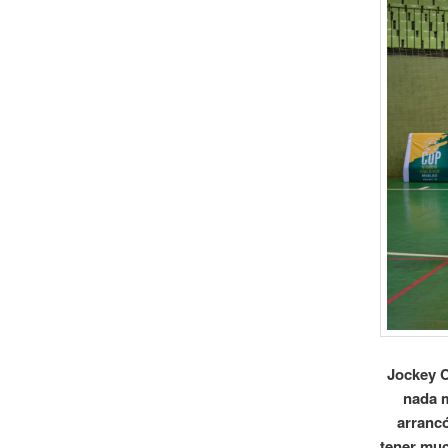
Jockey C
nada m
arranc
tener muc