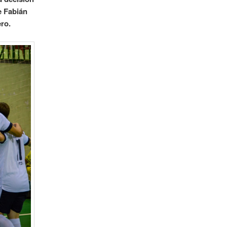
e Fabián
ero.