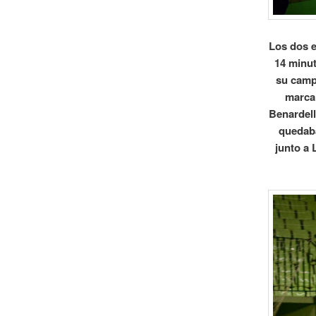
Los dos e
14 minut
su campo
marca.
Benardell
quedaba
junto a 