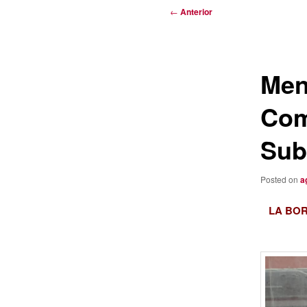
Navegación
←
Anterior
de
entradas
Men
Com
Sub
Posted on
a
LA BO