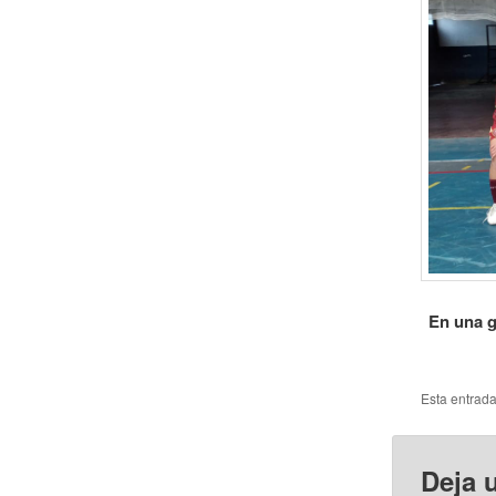
En una g
Esta entrad
Deja 