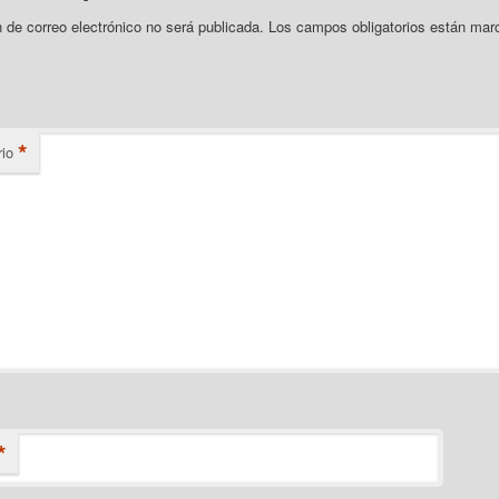
n de correo electrónico no será publicada.
Los campos obligatorios están mar
*
io
*