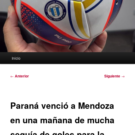
Menú
Inicio
principal
Navegación
←
Anterior
Siguiente
→
de
entradas
Paraná venció a Mendoza
en una mañana de mucha
sequía de goles para la