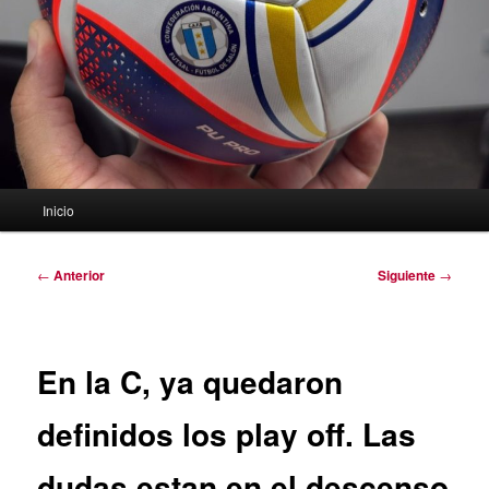
Menú
Inicio
principal
Navegación
←
Anterior
Siguiente
→
de
entradas
En la C, ya quedaron
definidos los play off. Las
dudas estan en el descenso