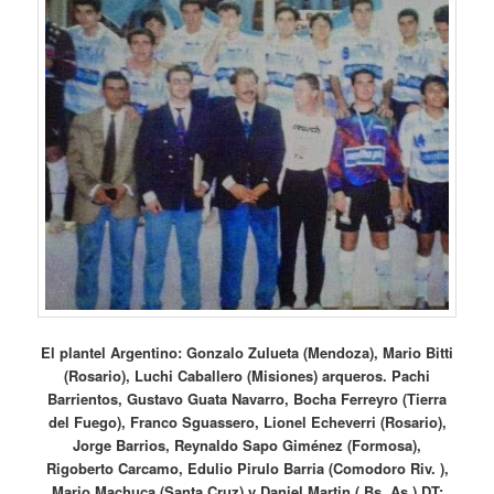
El plantel Argentino: Gonzalo Zulueta (Mendoza), Mario Bitti
(Rosario), Luchi Caballero (Misiones) arqueros. Pachi
Barrientos, Gustavo Guata Navarro, Bocha Ferreyro (Tierra
del Fuego), Franco Sguassero, Lionel Echeverri (Rosario),
Jorge Barrios, Reynaldo Sapo Giménez (Formosa),
Rigoberto Carcamo, Edulio Pirulo Barria (Comodoro Riv. ),
Mario Machuca (Santa Cruz) y Daniel Martin ( Bs. As.) DT: