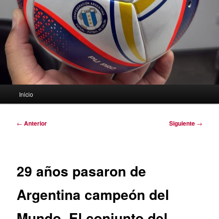
Menú
Inicio
principal
Navegación
←
Anterior
Siguiente
→
de
entradas
29 años pasaron de
Argentina campeón del
Mundo. El conjunto del