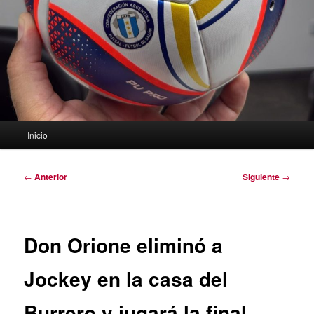
Menú
Inicio
principal
Navegación
←
Anterior
Siguiente
→
de
entradas
Don Orione eliminó a
Jockey en la casa del
Burrero y jugará la final