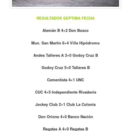
RESULTADOS SEPTIMA FECHA
Alemán B 4×2 Don Bosco
Mun. San Martín 6×4 Villa Hipódromo
Andes Talleres A 3×0 Godoy Cruz B
Godoy Cruz 5×0 Talleres B
Cementista 4×1 UNC
CUC 4×5 Independiente Rivadavia
Jockey Club 2×1 Club La Colonia
Don Orione 4×0 Banco Nación
Regatas A 4×0 Regatas B