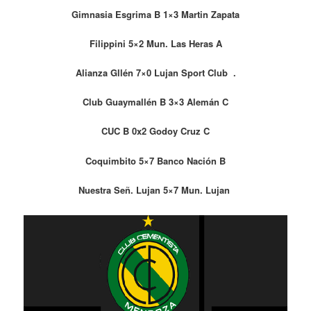
Gimnasia Esgrima B 1×3 Martin Zapata
Filippini 5×2 Mun. Las Heras A
Alianza Gllén 7×0 Lujan Sport Club .
Club Guaymallén B 3×3 Alemán C
CUC B 0x2 Godoy Cruz C
Coquimbito 5×7 Banco Nación B
Nuestra Señ. Lujan 5×7 Mun. Lujan