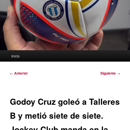
Menú
Inicio
principal
Navegación
←
Anterior
Siguiente
→
de
entradas
Godoy Cruz goleó a Talleres
B y metió siete de siete.
Jockey Club manda en la