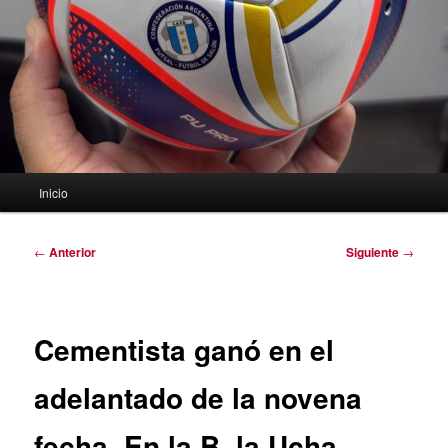
Menú
Inicio
principal
Navegación
←
Anterior
Siguiente
→
de
entradas
Cementista ganó en el
adelantado de la novena
fecha. En la B, la Ucha