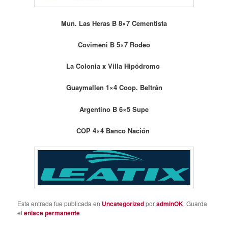
Mun. Las Heras B 8×7 Cementista
Covimeni B 5×7 Rodeo
La Colonia x Villa Hipódromo
Guaymallen 1×4 Coop. Beltrán
Argentino B 6×5 Supe
COP 4×4 Banco Nación
Esta entrada fue publicada en
Uncategorized
por
adminOK
. Guarda
el
enlace permanente
.