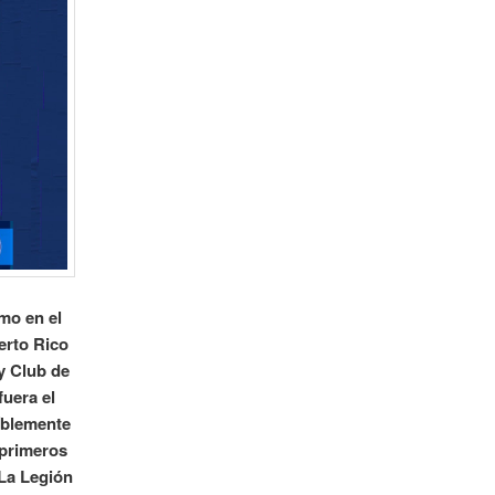
mo en el
erto Rico
y Club de
uera el
íblemente
 primeros
 La Legión