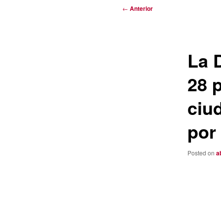
Navegación
←
Anterior
de
entradas
La 
28 
ciu
por
Posted on
a