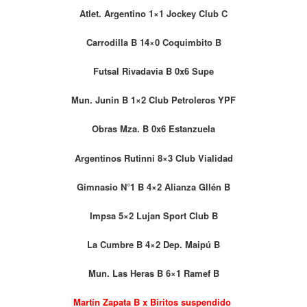
Atlet. Argentino 1×1 Jockey Club C
Carrodilla B 14×0 Coquimbito B
Futsal Rivadavia B 0x6 Supe
Mun. Junin B 1×2 Club Petroleros YPF
Obras Mza. B 0x6 Estanzuela
Argentinos Rutinni 8×3 Club Vialidad
Gimnasio N°1 B 4×2 Alianza Gllén B
Impsa 5×2 Lujan Sport Club B
La Cumbre B 4×2 Dep. Maipú B
Mun. Las Heras B 6×1 Ramef B
Martín Zapata B x Biritos suspendido