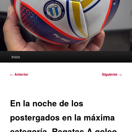
Menú
Inicio
principal
Navegación
←
Anterior
Siguiente
→
de
entradas
En la noche de los
postergados en la máxima
categoría, Regatas A goleo