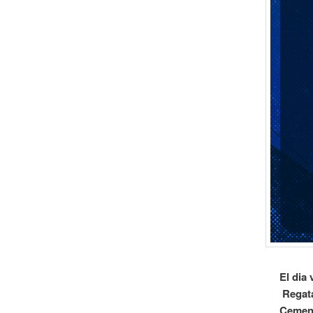
El dia
Regata
Cement