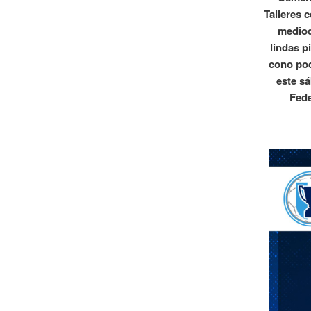
Talleres c
mediod
lindas p
cono pod
este s
Fede