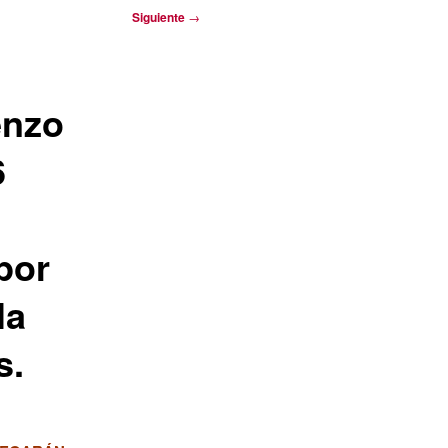
Siguiente
→
enzo
6
por
la
s.