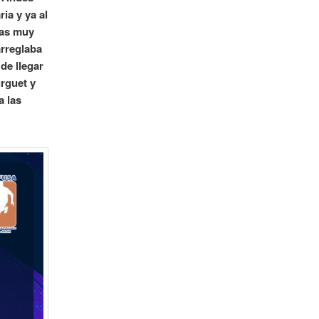
ria y ya al
das muy
arreglaba
de llegar
rguet y
a las