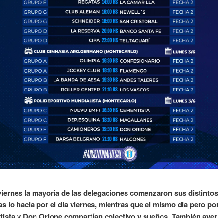
 viernes la mayoría de las delegaciones comenzaron sus distintos 
s lo hacia por el dia viernes, mientras que el mismo dia pero por
ista y Don Orione compartían colectivo y sueños. También aye