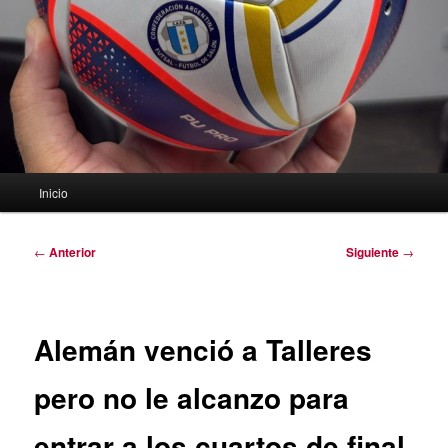
Menú
Inicio
principal
Navegación
←
Anterior
Siguiente
→
de
entradas
Alemán venció a Talleres
pero no le alcanzo para
entrar a los cuartos de final