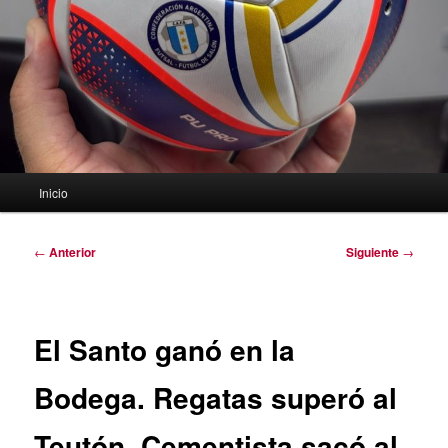
Menú
Inicio
principal
Navegación
←
Anterior
Siguiente
→
de
entradas
El Santo ganó en la
Bodega. Regatas superó al
Teutón. Cementista sacó al