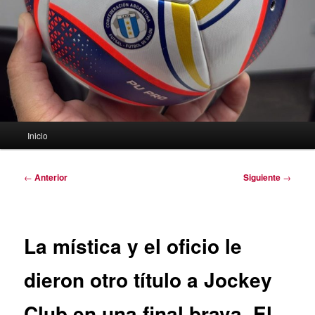
Menú
Inicio
principal
Navegación
←
Anterior
Siguiente
→
de
entradas
La mística y el oficio le
dieron otro título a Jockey
Club en una final brava. El