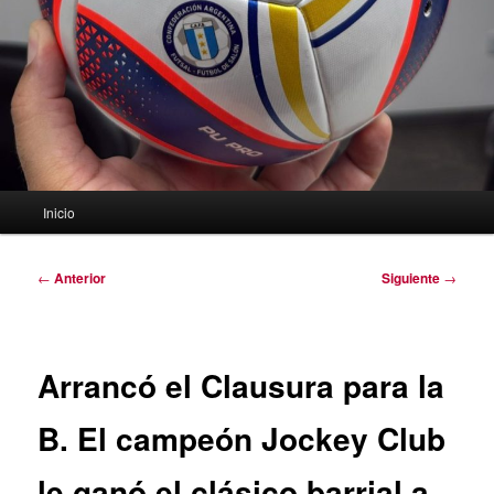
Menú
Inicio
principal
Navegación
←
Anterior
Siguiente
→
de
entradas
Arrancó el Clausura para la
B. El campeón Jockey Club
le ganó el clásico barrial a