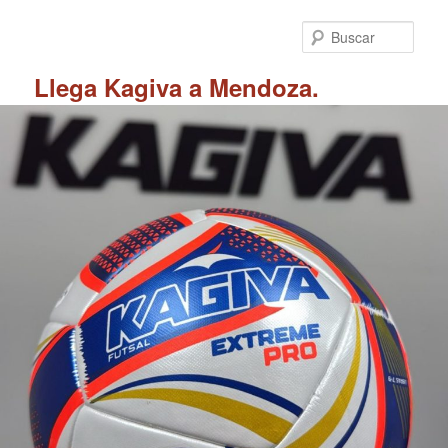
Ir
al
Busc
contenido
principal
Llega Kagiva a Mendoza.