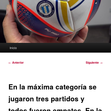
Menú
Inicio
principal
Navegación
←
Anterior
Siguiente
→
de
entradas
En la máxima categoría se
jugaron tres partidos y
todos fueron empates. En la