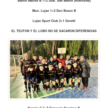
Banco Nación B 7×2 Gral. San Martín (miércoles)
Mun. Lujan 1×2 Don Bosco B
Lujan Sport Club 2×1 Goretti
EL TEUTON Y EL LOBO NO SE SACARON DIFERENCIAS
Alemán C 7×7 Gimnasia Esgrima B