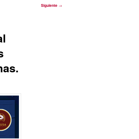
Siguiente
→
al
s
nas.