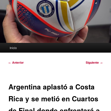
Menú
Inicio
principal
Navegación
←
Anterior
Siguiente
→
de
entradas
Argentina aplastó a Costa
Rica y se metió en Cuartos
de Final donde enfrentará a