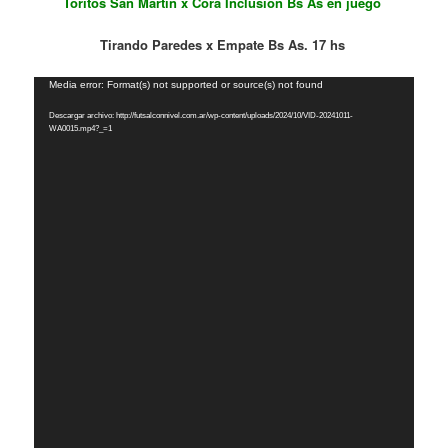
Toritos San Martín x Cora Inclusión Bs As en juego
Tirando Paredes x Empate Bs As. 17 hs
Reproductor
Media error: Format(s) not supported or source(s) not found
de
Descargar archivo: http://futsalconnivel.com.ar/wp-content/uploads/2024/10/VID-20241011-
vídeo
WA0015.mp4?_=1