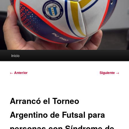
Menú
Inicio
principal
Navegación
←
Anterior
Siguiente
→
de
entradas
Arrancó el Torneo
Argentino de Futsal para
personas con Síndrome de