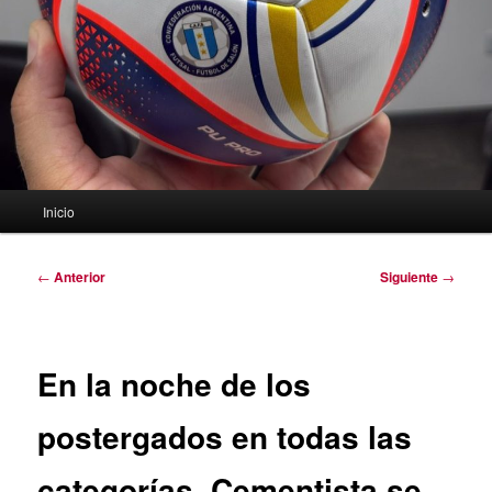
Menú
Inicio
principal
Navegación
←
Anterior
Siguiente
→
de
entradas
En la noche de los
postergados en todas las
categorías. Cementista se