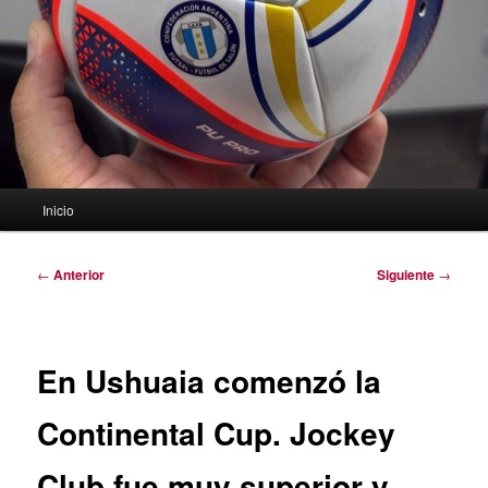
Menú
Inicio
principal
Navegación
←
Anterior
Siguiente
→
de
entradas
En Ushuaia comenzó la
Continental Cup. Jockey
Club fue muy superior y