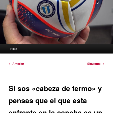
Menú
Inicio
principal
Navegación
←
Anterior
Siguiente
→
de
entradas
Si sos «cabeza de termo» y
pensas que el que esta
enfrente en la cancha es un