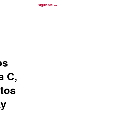
Siguiente
→
a
os
a C,
ctos
ay