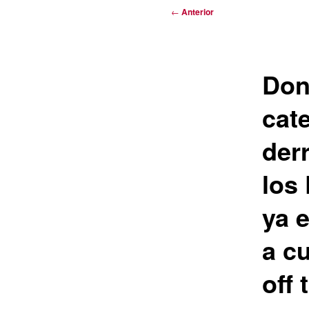
Navegación
←
Anterior
de
entradas
Don
cat
derr
los 
ya e
a cu
off 