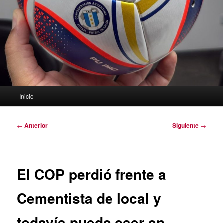
Menú
Inicio
principal
Navegación
←
Anterior
Siguiente
→
de
entradas
El COP perdió frente a
Cementista de local y
todavía puede caer en