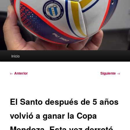
Menú
Inicio
principal
Navegación
←
Anterior
Siguiente
→
de
entradas
El Santo después de 5 años
volvió a ganar la Copa
Mendoza. Esta vez derrotó