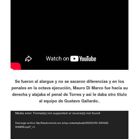
Se fueron al alargue y no se sacaron diferencias y en los
penales en la octava ejecución, Mauro Di Marco fue hacia su
derecha y atajaba el penal de Torres y asi le daba otro titulo
al equipo de Gustavo Gallardo.
.
Reproductor
Media error: Format(s) not supported or source(s) not found
de
Descargar archivo: http://futsalconnivel.com.ar/wp-content/uploads/2024/11/VID-20241118-
vídeo
WA0059.mp4?_=2