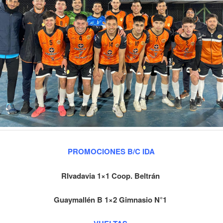
PROMOCIONES B/C IDA
RIvadavia 1×1 Coop. Beltrán
Guaymallén B 1×2 Gimnasio N°1