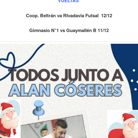
VUELTAS
Coop. Beltrán va RIvadavia Futsal 12/12
Gimnasio N°1 vs Guaymallén B 11/12