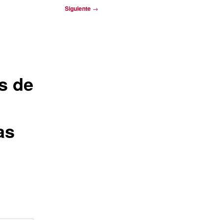
Siguiente
→
s de
as