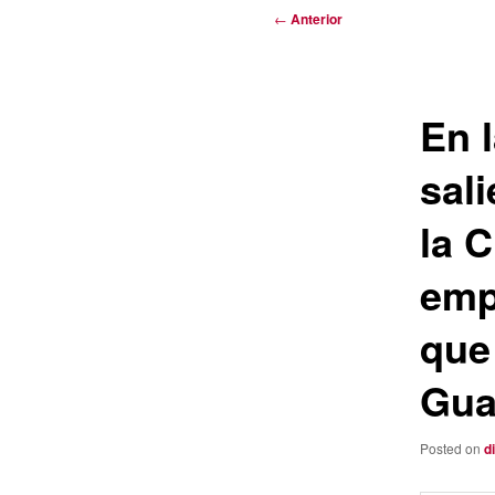
Navegación
←
Anterior
de
entradas
En l
sal
la C
emp
que
Gua
Posted on
d