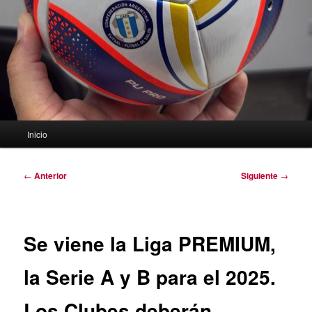
Menú
Inicio
principal
Navegación
←
Anterior
Siguiente
→
de
entradas
Se viene la Liga PREMIUM,
la Serie A y B para el 2025.
Los Clubes deberán