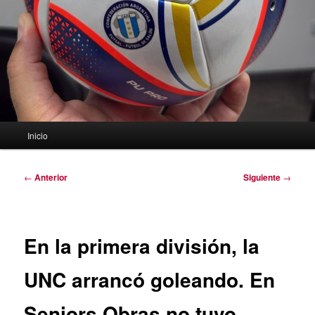
Menú
Inicio
principal
Navegación
←
Anterior
Siguiente
→
de
entradas
En la primera división, la
UNC arrancó goleando. En
Seniors Obras no tuvo