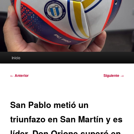
Menú
Inicio
principal
Navegación
←
Anterior
Siguiente
→
de
entradas
San Pablo metió un
triunfazo en San Martín y es
líder. Don Orione superó en