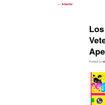
Navegación
←
Anterior
de
entradas
Los
Vet
Ape
Posted on
m