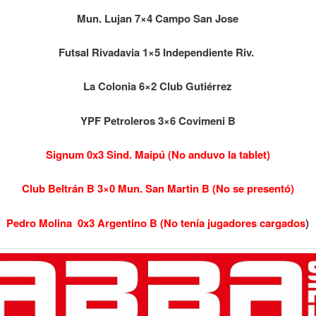
Mun. Lujan 7×4 Campo San Jose
Futsal Rivadavia 1×5 Independiente Riv.
La Colonia 6×2 Club Gutiérrez
YPF Petroleros 3×6 Covimeni B
Signum 0x3 Sind. Maipú (No anduvo la tablet)
Club Beltrán B 3×0 Mun. San Martin B (No se presentó)
Pedro Molina 0x3 Argentino B (No tenía jugadores cargados
)