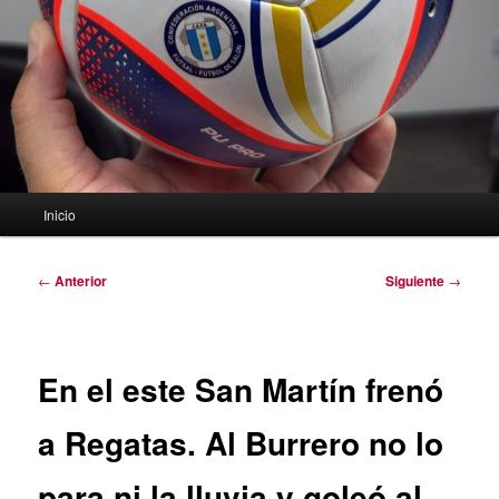
Menú
Inicio
principal
Navegación
←
Anterior
Siguiente
→
de
entradas
En el este San Martín frenó
a Regatas. Al Burrero no lo
para ni la lluvia y goleó al