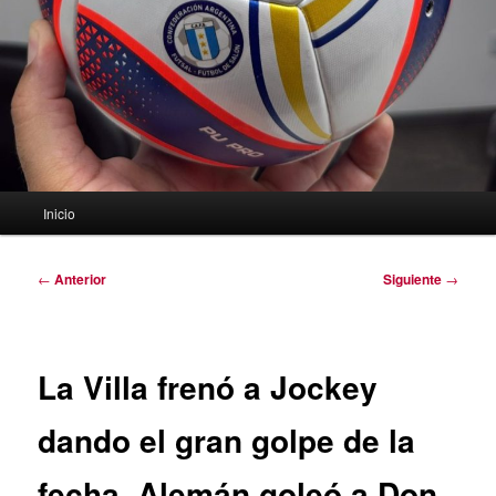
Menú
Inicio
principal
Navegación
←
Anterior
Siguiente
→
de
entradas
La Villa frenó a Jockey
dando el gran golpe de la
fecha. Alemán goleó a Don