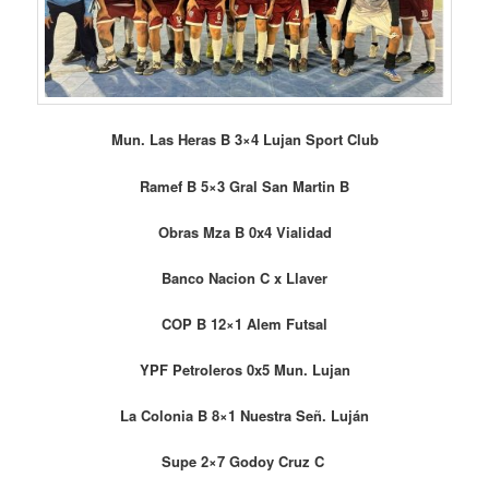
Mun. Las Heras B 3×4 Lujan Sport Club
Ramef B 5×3 Gral San Martin B
Obras Mza B 0x4 Vialidad
Banco Nacion C x Llaver
COP B 12×1 Alem Futsal
YPF Petroleros 0x5 Mun. Lujan
La Colonia B 8×1 Nuestra Señ. Luján
Supe 2×7 Godoy Cruz C