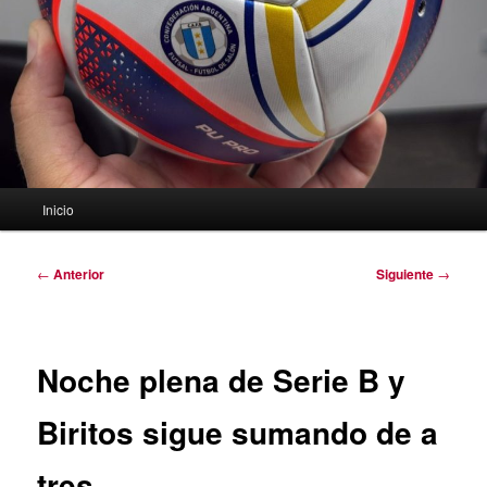
Menú
Inicio
principal
Navegación
←
Anterior
Siguiente
→
de
entradas
Noche plena de Serie B y
Biritos sigue sumando de a
tres.