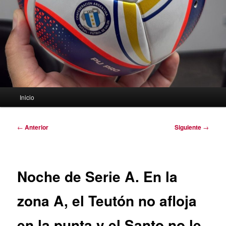
Menú
Inicio
principal
Navegación
←
Anterior
Siguiente
→
de
entradas
Noche de Serie A. En la
zona A, el Teutón no afloja
en la punta y el Santo no le