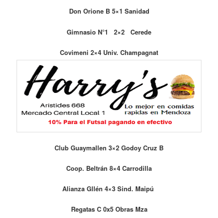
Don Orione B 5×1 Sanidad
Gimnasio N°1 2×2 Cerede
Covimeni 2×4 Univ. Champagnat
Club Guaymallen 3×2 Godoy Cruz B
Coop. Beltrán 8×4 Carrodilla
Alianza Gllén 4×3 Sind. Maipú
Regatas C 0x5 Obras Mza