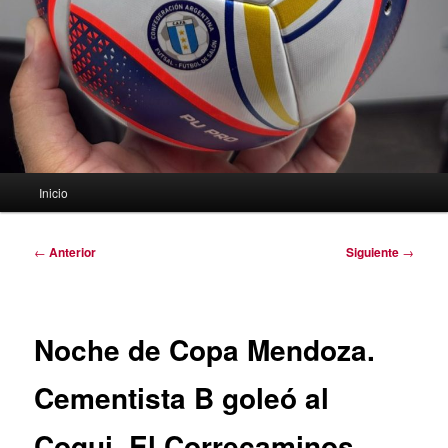
Menú
Inicio
principal
Navegación
←
Anterior
Siguiente
→
de
entradas
Noche de Copa Mendoza.
Cementista B goleó al
Coqui. El Correcaminos