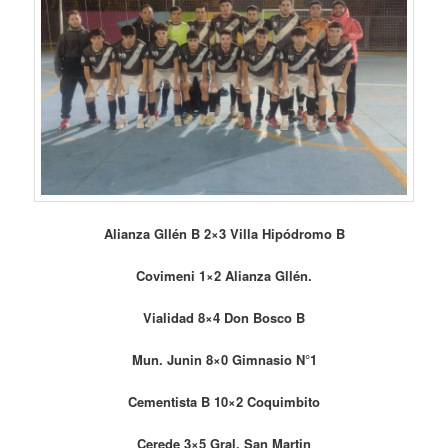
Alianza Gllén B 2×3 Villa Hipódromo B
Covimeni 1×2 Alianza Gllén.
Vialidad 8×4 Don Bosco B
Mun. Junin 8×0 Gimnasio N°1
Cementista B 10×2 Coquimbito
Cerede 3×5 Gral. San Martin