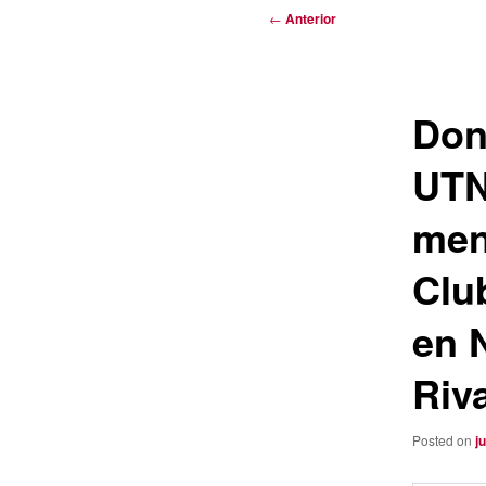
Navegación
←
Anterior
de
entradas
Don
UTN
men
Clu
en 
Riv
Posted on
j