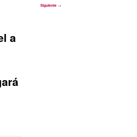
Siguiente
→
l a
gará