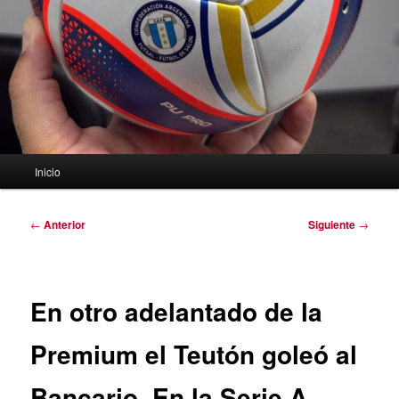
Menú
Inicio
principal
Navegación
←
Anterior
Siguiente
→
de
entradas
En otro adelantado de la
Premium el Teutón goleó al
Bancario. En la Serie A,