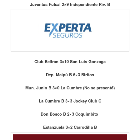
Juventus Futsal 2×9 Independiente Riv. B
Club Beltrán 3×10 San Luis Gonzaga
Dep. Maipú B 6×3 Biritos
Mun. Junin B 3×0 La Cumbre (No se presentó)
La Cumbre B 3×3 Jockey Club C
Don Bosco B 2×3 Coquimbito
Estanzuela 3×2 Carrodilla B