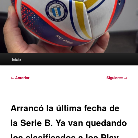
Menú
Inicio
principal
Navegación
←
Anterior
Siguiente
→
de
entradas
Arrancó la última fecha de
la Serie B. Ya van quedando
los clasificados a los Play